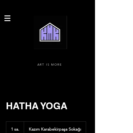
ART IS MORE
HATHA YOGA
1 sa.
1
Kazım Karabekirpaşa Sokağı