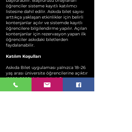
başvurabilir. Başvurusu onaylanan
öğrenciler sisteme kayıtlı katılımcı
listesine dahil edilir. Askıda bilet sayısı
arttıkça yaklaşan etkinlikler için belirli
kontenjanlar açılır ve sistemde kayıtlı
öğrencilere bilgilendirme yapılır. Açılan
kontenjanlar için rezervasyon yapan ilk
öğrenciler askıdaki biletlerden
faydalanabilir.
Katılım Koşulları
Askıda Bilet uygulaması yalnızca 18–26
yaş arası üniversite öğrencilerine açıktır
(2000–2008 doğumlular). Rezervasyon
yaptırdığı halde etkinliğe katılmayan
öğrenciler, sistemin adil kullanımı için 3
ay boyunca Askıda Bilet programından
yararlanamaz.