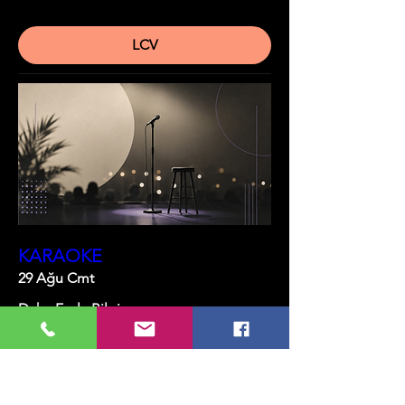
LCV
KARAOKE
29 Ağu Cmt
Daha Fazla Bilgi
Bilet Al