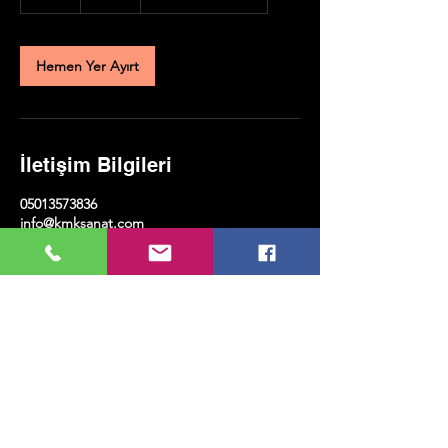
s
a
Hemen Yer Ayırt
İletişim Bilgileri
05013573836
info@kmksanat.com
KMK SANAT, Erenköy, Kazım Karabekirpaşa
Sokağı, Kadıköy/İstanbul, Türkiye
MUSIC, ART, DANCE AND MUCH MORE...
TESLİMAT VE İADE