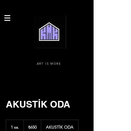
ART IS MORE
AKUSTİK ODA
₺650
Türk
1 sa.
1
₺650
AKUSTİK ODA
lirası