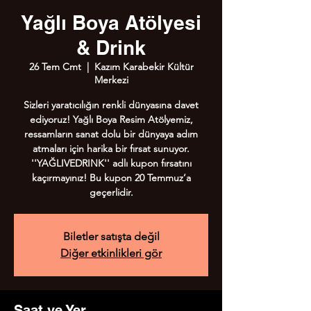
Yağlı Boya Atölyesi
& Drink
26 Tem Cmt
  |  
Kazım Karabekir Kültür
Merkezi
Sizleri yaratıcılığın renkli dünyasına davet
ediyoruz! Yağlı Boya Resim Atölyemiz,
ressamların sanat dolu bir dünyaya adım
atmaları için harika bir fırsat sunuyor.
''YAĞLIVEDRINK'' adlı kupon fırsatını
kaçırmayınız! Bu kupon 20 Temmuz’a
geçerlidir.
Biletler satışta değil
Diğer etkinlikleri gör
Saat ve Yer