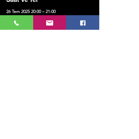
26 Tem 2025 20:00 – 21:00
Kazım Karabekir Kültür Merkezi, Erenköy,
Kazım Karabekirpaşa Sok. No:8 D:16, 34738
Kadıköy/İstanbul, Türkiye
Bu Etkinliği Paylaş
MUSIC, ART, DANCE AND MUCH MORE...
TESLİMAT VE İADE
GİZLİLİK POLİTİKASI