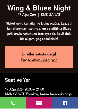
Wing & Blues Night
17 Ağu Cmt
  |  
KMK SANAT
Sizleri nefis kanatlar ile buluşacağız. Lezzetli
kanatlarımızın yanında, en sevdiğiniz Blues
şarkılarıyla ruhunuzu besleyecek, keyif dolu
bir akşam geçireceksiniz!
Biletler satışta değil
Diğer etkinlikleri gör
Saat ve Yer
17 Ağu 2024 20:00 – 21:00
KMK SANAT, Erenköy, Kazım Karabekirpaşa
Sok. No:8, 34738 Kadıköy/İstanbul, Türkiye