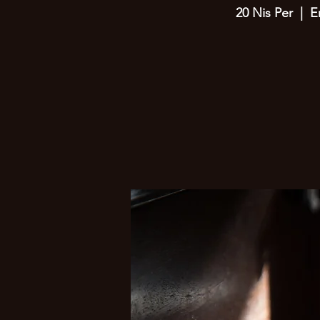
20 Nis Per
  |  
E