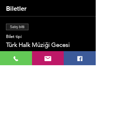
Biletler
Satış bitti
Bilet tipi
Türk Halk Müziği Gecesi
Fiyat
₺200,00
+₺5,00 bilet hizmet bedeli
Bu Etkinliği Paylaş