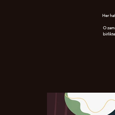
Her haf
O zama
birlik