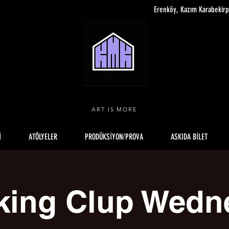
Erenköy, Kazım Karabekir
ART IS MORE
İ
ATÖLYELER
PRODÜKSİYON/PROVA
ASKIDA BİLET
king Clup Wedn