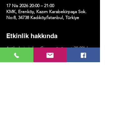
17 Nis 2026 20:00 – 21:00
KMK, Erenköy, Kazım Karabekirpaşa Sok.
No:8, 34738 Kadıköy/İstanbul, Türkiye
Etkinlik hakkında
Atölyelerimiz her Cuma günü saat 20.00’de 
gerçekleşecek ve yaklaşık bir saat sürecek.
Katılım için belirli bir seviye şartı 
bulunmuyor; önemli olan katılmak ve pratik 
yapmaya istekli olmak!
Bu Etkinliği Paylaş