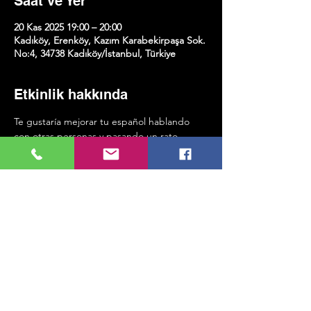
Saat ve Yer
20 Kas 2025 19:00 – 20:00
Kadıköy, Erenköy, Kazım Karabekirpaşa Sok.
No:4, 34738 Kadıköy/İstanbul, Türkiye
Etkinlik hakkında
Te gustaría mejorar tu español hablando 
con otras personas y pasando un rato 
agradable cada semana? ¡Te esperamos en 
KMK Sanat! Nos vemos cada jueves a las 
7:00 PM en nuestro taller de Speaking Club 
para hablar en español disfrutando de otras 
actividades.
Bu Etkinliği Paylaş