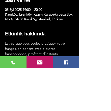
Saat ve Yer
05 Eyl 2025 19:00 – 20:00
Kadıköy, Erenköy, Kazım Karabekirpaşa Sok.
No:4, 34738 Kadıköy/İstanbul, Türkiye
Etkinlik hakkında
Est-ce que vous voulez pratiquer votre 
français en parlant avec d’autres 
francophones, profitant d’instants 
agréables une fois par semaine ? Venez à 
KMK Sanat !
On se voit chaque vendredi a 7:00 PM dans 
notre Speaking Club atelier pour parler en 
français et pour le pratiquer en faisant 
d’autres activités.