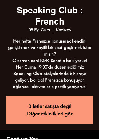
Speaking Club :
French
05 Eyl Cum
  |  
Kadıköy
Her hafta Fransızca konuşarak kendini
geliştirmek ve keyifli bir saat geçirmek ister
misin?
O zaman seni KMK Sanat’a bekliyoruz!
Her Cuma 19.00’da düzenlediğimiz
Speaking Club atölyelerinde bir araya
geliyor, bol bol Fransızca konuşuyor,
eğlenceli aktivitelerle pratik yapıyoruz.
Biletler satışta değil
Diğer etkinlikleri gör