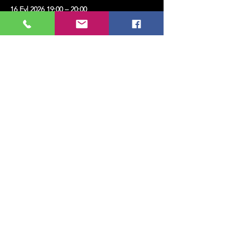
16 Eyl 2026 19:00 – 20:00
Kadıköy, Erenköy, Kazım Karabekirpaşa Sok.
No:4, 34738 Kadıköy/İstanbul, Türkiye
Bu Etkinliği Paylaş
MUSIC, ART, DANCE AND MUCH MORE...
TESLİMAT VE İADE
GİZLİLİK POLİTİKASI