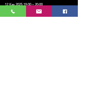
12 Kas 2025 19:00 – 20:00
Kadıköy, Erenköy, Kazım Karabekirpaşa Sok.
No:4, 34738 Kadıköy/İstanbul, Türkiye
Bu Etkinliği Paylaş
MUSIC, ART, DANCE AND MUCH MORE...
TESLİMAT VE İADE
GİZLİLİK POLİTİKASI