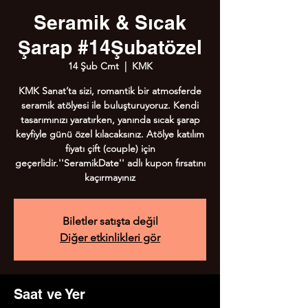
Seramik & Sıcak
Şarap #14Şubatözel
14 Şub Cmt
  |  
KMK
KMK Sanat’ta sizi, romantik bir atmosferde
seramik atölyesi ile buluşturuyoruz. Kendi
tasarımınızı yaratırken, yanında sıcak şarap
keyfiyle günü özel kılacaksınız. Atölye katılım
fiyatı çift (couple) için
geçerlidir.''SeramikDate'' adlı kupon fırsatını
kaçırmayınız
Biletler satışta değil
Diğer etkinlikleri gör
Saat ve Yer