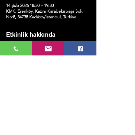
14 Şub 2026 18:30 – 19:30
KMK, Erenköy, Kazım Karabekirpaşa Sok.
No:8, 34738 Kadıköy/İstanbul, Türkiye
Etkinlik hakkında
Aynı günün akşamında sahne tarafında 
“Çello & Sıcak Şarap”
 etkinliği 
gerçekleşecektir. Detaylara  
Sahne Takvimi
kısmından öğrenebilirsiniz!
Bu Etkinliği Paylaş