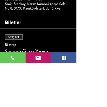
Kmk, Erenköy, Kazım Karabekirpaşa Sok.
No:8, 34738 Kadıköy/İstanbul, Türkiye
Biletler
Satış bitti
Bilet tipi
Seramik/Saksı Yapım
Fiyat
₺500,00
+₺12,50 bilet hizmet bedeli
Bu Etkinliği Paylaş