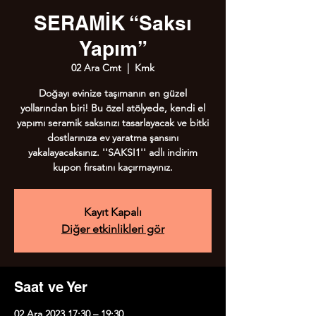
SERAMİK “Saksı
Yapım”
02 Ara Cmt
  |  
Kmk
Doğayı evinize taşımanın en güzel
yollarından biri! Bu özel atölyede, kendi el
yapımı seramik saksınızı tasarlayacak ve bitki
dostlarınıza ev yaratma şansını
yakalayacaksınız. ''SAKSI1'' adlı indirim
kupon fırsatını kaçırmayınız.
Kayıt Kapalı
Diğer etkinlikleri gör
Saat ve Yer
02 Ara 2023 17:30 – 19:30