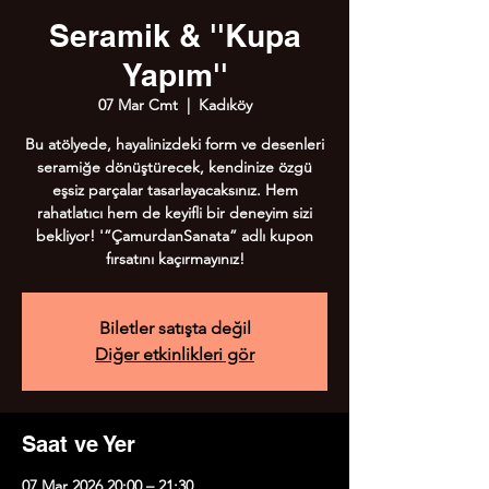
Seramik & ''Kupa
Yapım''
07 Mar Cmt
  |  
Kadıköy
Bu atölyede, hayalinizdeki form ve desenleri
seramiğe dönüştürecek, kendinize özgü
eşsiz parçalar tasarlayacaksınız. Hem
rahatlatıcı hem de keyifli bir deneyim sizi
bekliyor! '”ÇamurdanSanata” adlı kupon
fırsatını kaçırmayınız!
Biletler satışta değil
Diğer etkinlikleri gör
Saat ve Yer
07 Mar 2026 20:00 – 21:30