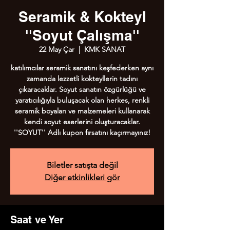
Seramik & Kokteyl
''Soyut Çalışma''
22 May Çar
  |  
KMK SANAT
katılımcılar seramik sanatını keşfederken aynı
zamanda lezzetli kokteyllerin tadını
çıkaracaklar. Soyut sanatın özgürlüğü ve
yaratıcılığıyla buluşacak olan herkes, renkli
seramik boyaları ve malzemeleri kullanarak
kendi soyut eserlerini oluşturacaklar.
''SOYUT'' Adlı kupon fırsatını kaçırmayınız!
Biletler satışta değil
Diğer etkinlikleri gör
Saat ve Yer