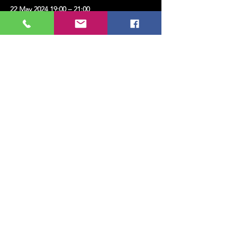
22 May 2024 19:00 – 21:00
KMK SANAT, Erenköy, Kazım Karabekirpaşa
Sok. No:8, 34738 Kadıköy/İstanbul, Türkiye
Bu Etkinliği Paylaş
MUSIC, ART, DANCE AND MUCH MORE...
TESLİMAT VE İADE
GİZLİLİK POLİTİKASI