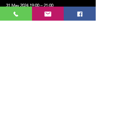
31 May 2024 19:00 – 21:00
KMK SANAT, Erenköy, Kazım Karabekirpaşa
Sok. No:8, 34738 Kadıköy/İstanbul, Türkiye
Bu Etkinliği Paylaş
MUSIC, ART, DANCE AND MUCH MORE...
TESLİMAT VE İADE
GİZLİLİK POLİTİKASI