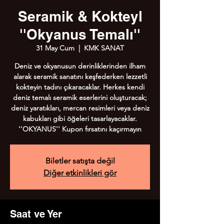
Seramik & Kokteyl
''Okyanus Temalı''
31 May Cum
  |  
KMK SANAT
Deniz ve okyanusun derinliklerinden ilham
alarak seramik sanatını keşfederken lezzetli
kokteyin tadını çıkaracaklar. Herkes kendi
deniz temalı seramik eserlerini oluşturacak;
deniz yaratıkları, mercan resimleri veya deniz
kabukları gibi öğeleri tasarlayacaklar.
''OKYANUS'' Kupon fırsatını kaçırmayın
Biletler satışta değil
Diğer etkinlikleri gör
Saat ve Yer