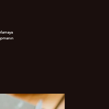
arlamaya
 yapmanın