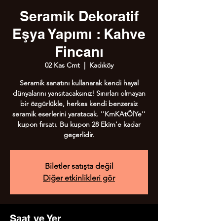
Seramik Dekoratif
Eşya Yapımı : Kahve
Fincanı
02 Kas Cmt
  |  
Kadıköy
Seramik sanatını kullanarak kendi hayal
dünyalarını yansıtacaksınız! Sınırları olmayan
bir özgürlükle, herkes kendi benzersiz
seramik eserlerini yaratacak. ''KmKAtÖlYe''
kupon fırsatı. Bu kupon 28 Ekim'e kadar
geçerlidir.
Biletler satışta değil
Diğer etkinlikleri gör
Saat ve Yer