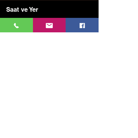
Saat ve Yer
23 Kas 2024 17:00 – 19:00
Kadıköy, Erenköy, Kazım Karabekirpaşa Sok.
No:8, 34738 Kadıköy/İstanbul, Türkiye
Bu Etkinliği Paylaş
MUSIC, ART, DANCE AND MUCH MORE...
TESLİMAT VE İADE
GİZLİLİK POLİTİKASI