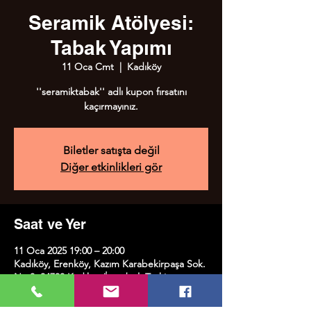
Seramik Atölyesi:
Tabak Yapımı
11 Oca Cmt
  |  
Kadıköy
''seramiktabak'' adlı kupon fırsatını
kaçırmayınız.
Biletler satışta değil
Diğer etkinlikleri gör
Saat ve Yer
11 Oca 2025 19:00 – 20:00
Kadıköy, Erenköy, Kazım Karabekirpaşa Sok.
No:8, 34738 Kadıköy/İstanbul, Türkiye