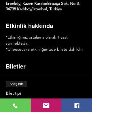
Erenköy, Kazım Karabekirpaşa Sok. No:8,
34738 Kadıköy/İstanbul, Türkiye
Etkinlik hakkında
*Etkinliğimiz ortalama olarak 1 saat 
sürmektedir. 
*Cheesecake etkinliğimizde bilete dahildir. 
Biletler
Satış bitti
Bilet tipi
Saxophone & Cheseecake
Daha Fazla Bilgi
Fiyat