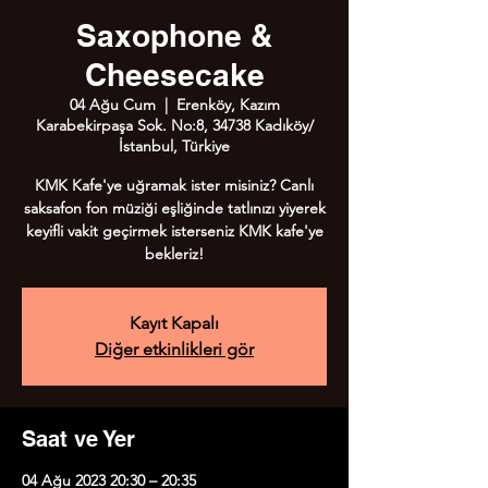
Saxophone &
Cheesecake
04 Ağu Cum
  |  
Erenköy, Kazım
Karabekirpaşa Sok. No:8, 34738 Kadıköy/
İstanbul, Türkiye
KMK Kafe'ye uğramak ister misiniz? Canlı
saksafon fon müziği eşliğinde tatlınızı yiyerek
keyifli vakit geçirmek isterseniz KMK kafe'ye
bekleriz!
Kayıt Kapalı
Diğer etkinlikleri gör
Saat ve Yer
04 Ağu 2023 20:30 – 20:35