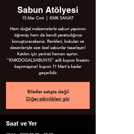
Sabun Atölyesi
15 Mar Cmt
  |  
KMK SANAT
Hem doğal malzemelerle sabun yapımını
öğrenip hem de kendi yaratıcılığınızı
konuşturacaksınız. Renkleri, kokuları ve
desenleriyle size özel sabunlar tasarlayın!
Katılım için yerinizi hemen ayırtın.
''KMKDOGALSABUN15'' adlı kupon fırsatını
kaçırmayınız! kupon 11 Mart'a kadar
geçerlidir.
Biletler satışta değil
Diğer etkinlikleri gör
Saat ve Yer