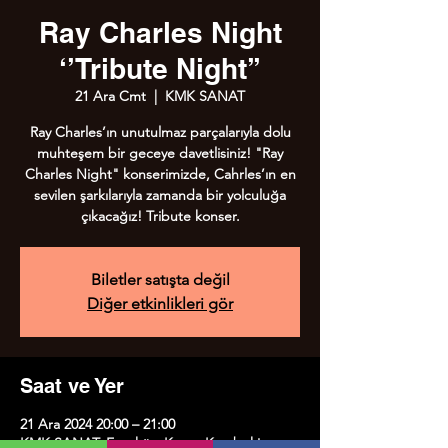
Ray Charles Night
‘’Tribute Night’’
21 Ara Cmt
  |  
KMK SANAT
Ray Charles’ın unutulmaz parçalarıyla dolu
muhteşem bir geceye davetlisiniz! "Ray
Charles Night" konserimizde, Cahrles’ın en
sevilen şarkılarıyla zamanda bir yolculuğa
çıkacağız! Tribute konser.
Biletler satışta değil
Diğer etkinlikleri gör
Saat ve Yer
21 Ara 2024 20:00 – 21:00
KMK SANAT, Erenköy, Kazım Karabekirpaşa