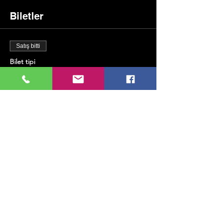
Biletler
Satış bitti
Bilet tipi
Online Enerji & Barışık Yaşam
Fiyat
₺1.000,00
+₺25,00 bilet hizmet bedeli
Bu Etkinliği Paylaş