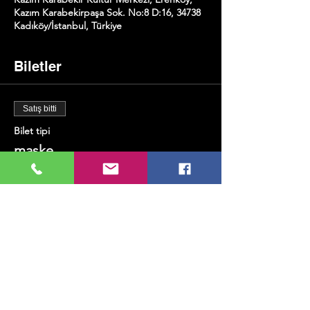
Kazım Karabekirpaşa Sok. No:8 D:16, 34738
Kadıköy/İstanbul, Türkiye
Biletler
Satış bitti
Bilet tipi
maske
Fiyat
₺400,00
+₺10,00 bilet hizmet bedeli
Bu Etkinliği Paylaş