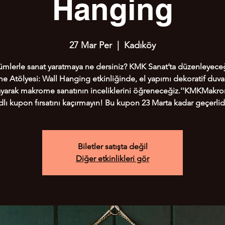
Hanging
27 Mar Per
  |  
Kadıköy
mlerle sanat yaratmaya ne dersiniz? KMK Sanat’ta düzenleyece
 Atölyesi: Wall Hanging etkinliğinde, el yapımı dekoratif duvar
ayarak makrome sanatının inceliklerini öğreneceğiz.''KMKMakr
dlı kupon fırsatını kaçırmayın! Bu kupon 23 Marta kadar geçerlidi
Biletler satışta değil
Diğer etkinlikleri gör