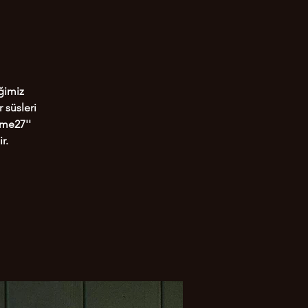
ğimiz
 süsleri
ome27''
r.