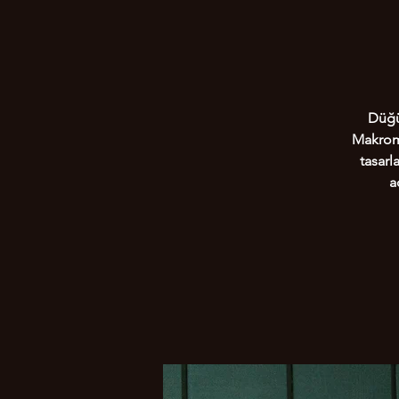
Düğü
Makrome
tasarl
a