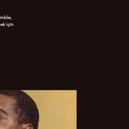
emble,
ek için