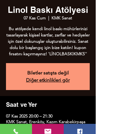
Linol Baskı Atölyesi
07 Kas Cum
  |  
KMK Sanat
Bu atölyede kendi linol baskı mühürlerinizi
tasarlayarak kişisel kartlar, zarflar ve hediyeler
için özel dokunuşlar oluşturabilirsiniz. Sanat
dolu bir başlangıç için bize katılın! kupon
fırsatını kaçırmayınız! 'LİNOLBASKIKMK5''
Biletler satışta değil
Diğer etkinlikleri gör
Saat ve Yer
07 Kas 2025 20:00 – 21:30
KMK Sanat, Erenköy, Kazım Karabekirpaşa
Sok. No:8, 34738 Kadıköy/İstanbul, Türkiye