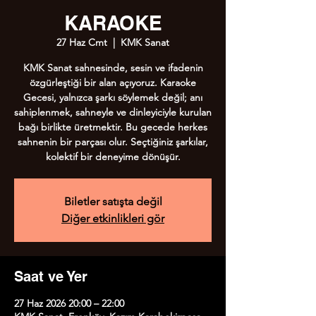
KARAOKE
27 Haz Cmt
  |  
KMK Sanat
KMK Sanat sahnesinde, sesin ve ifadenin
özgürleştiği bir alan açıyoruz. Karaoke
Gecesi, yalnızca şarkı söylemek değil; anı
sahiplenmek, sahneyle ve dinleyiciyle kurulan
bağı birlikte üretmektir. Bu gecede herkes
sahnenin bir parçası olur. Seçtiğiniz şarkılar,
kolektif bir deneyime dönüşür.
Biletler satışta değil
Diğer etkinlikleri gör
Saat ve Yer
27 Haz 2026 20:00 – 22:00