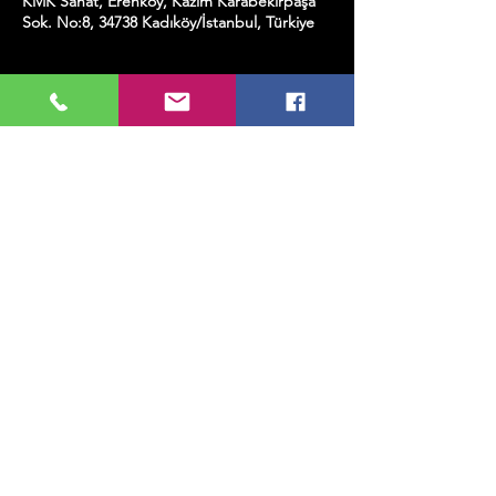
KMK Sanat, Erenköy, Kazım Karabekirpaşa
Sok. No:8, 34738 Kadıköy/İstanbul, Türkiye
Etkinlik hakkında
Azra Topal(v)
Bu Etkinliği Paylaş
MUSIC, ART, DANCE AND MUCH MORE...
TESLİMAT VE İADE
GİZLİLİK POLİTİKASI