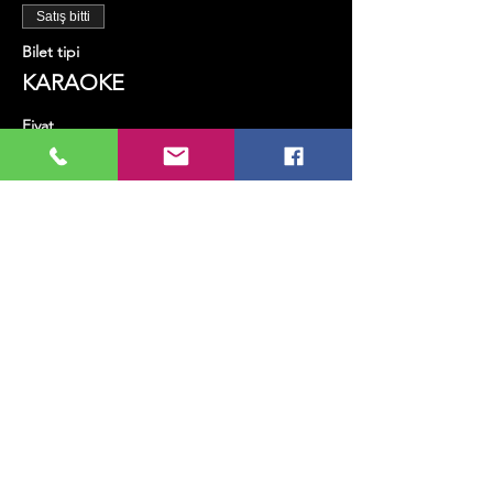
Satış bitti
Bilet tipi
KARAOKE
Fiyat
₺50,00
+₺1,25 bilet hizmet bedeli
Bu Etkinliği Paylaş
MUSIC, ART, DANCE AND MUCH MORE...