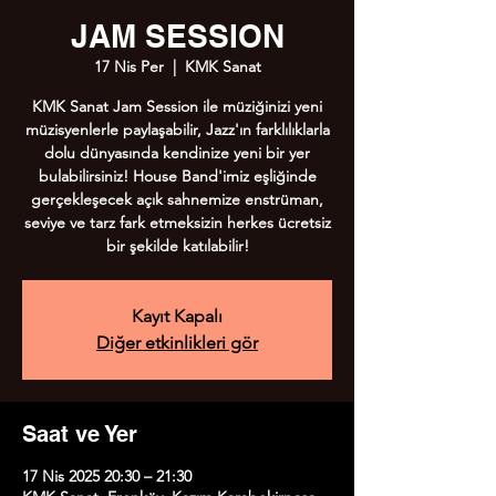
JAM SESSION
17 Nis Per
  |  
KMK Sanat
KMK Sanat Jam Session ile müziğinizi yeni
müzisyenlerle paylaşabilir, Jazz'ın farklılıklarla
dolu dünyasında kendinize yeni bir yer
bulabilirsiniz! House Band'imiz eşliğinde
gerçekleşecek açık sahnemize enstrüman,
seviye ve tarz fark etmeksizin herkes ücretsiz
bir şekilde katılabilir!
Kayıt Kapalı
Diğer etkinlikleri gör
Saat ve Yer
17 Nis 2025 20:30 – 21:30