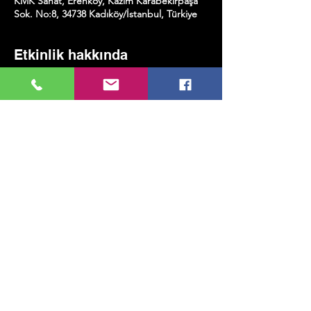
KMK Sanat, Erenköy, Kazım Karabekirpaşa
Sok. No:8, 34738 Kadıköy/İstanbul, Türkiye
Etkinlik hakkında
KMK House Band:
Barış Alp Dönmez (v)/Ömer Ardos(d)/Habib 
Haznedar(b)/Yusuf Çebe(p)
Bu Etkinliği Paylaş
MUSIC, ART, DANCE AND MUCH MORE...
TESLİMAT VE İADE