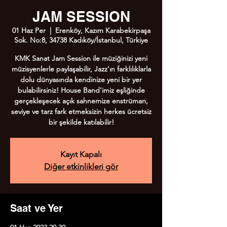
JAM SESSION
01 Haz Per
  |  
Erenköy, Kazım Karabekirpaşa
Sok. No:8, 34738 Kadıköy/İstanbul, Türkiye
KMK Sanat Jam Session ile müziğinizi yeni
müzisyenlerle paylaşabilir, Jazz'ın farklılıklarla
dolu dünyasında kendinize yeni bir yer
bulabilirsiniz! House Band'imiz eşliğinde
gerçekleşecek açık sahnemize enstrüman,
seviye ve tarz fark etmeksizin herkes ücretsiz
bir şekilde katılabilir!
Kayıt Kapalı
Diğer etkinlikleri gör
Saat ve Yer