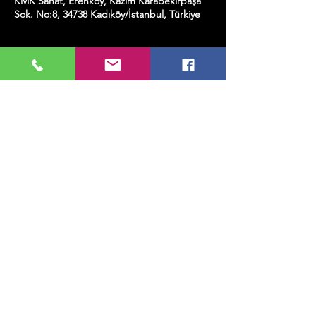
KMK Sanat, Erenköy, Kazım Karabekirpaşa
Sok. No:8, 34738 Kadıköy/İstanbul, Türkiye
Etkinlik hakkında
KMK House Band.
Bu Etkinliği Paylaş
MUSIC, ART, DANCE AND MUCH MORE...
TESLİMAT VE İADE
GİZLİLİK POLİTİKASI