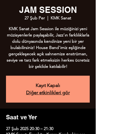
JAM SESSION
27 Şub Per
  |  
KMK Sanat
KMK Sanat Jam Session ile müziğinizi yeni
müzisyenlerle paylaşabilir, Jazz'ın farklılıklarla
dolu dünyasında kendinize yeni bir yer
bulabilirsiniz! House Band'imiz eşliğinde
gerçekleşecek açık sahnemize enstrüman,
seviye ve tarz fark etmeksizin herkes ücretsiz
bir şekilde katılabilir!
Kayıt Kapalı
Diğer etkinlikleri gör
Saat ve Yer
27 Şub 2025 20:30 – 21:30