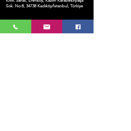
KMK Sanat, Erenköy, Kazım Karabekirpaşa
Sok. No:8, 34738 Kadıköy/İstanbul, Türkiye
Etkinlik hakkında
KMK House Band.
Bu Etkinliği Paylaş
MUSIC, ART, DANCE AND MUCH MORE...
TESLİMAT VE İADE
GİZLİLİK POLİTİKASI