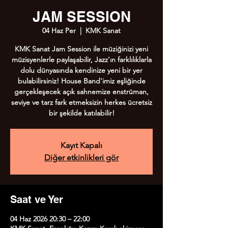
JAM SESSION
04 Haz Per
  |  
KMK Sanat
KMK Sanat Jam Session ile müziğinizi yeni
müzisyenlerle paylaşabilir, Jazz'ın farklılıklarla
dolu dünyasında kendinize yeni bir yer
bulabilirsiniz! House Band'imiz eşliğinde
gerçekleşecek açık sahnemize enstrüman,
seviye ve tarz fark etmeksizin herkes ücretsiz
bir şekilde katılabilir!
Kayıt Kapalı
Diğer etkinlikleri gör
Saat ve Yer
04 Haz 2026 20:30 – 22:00