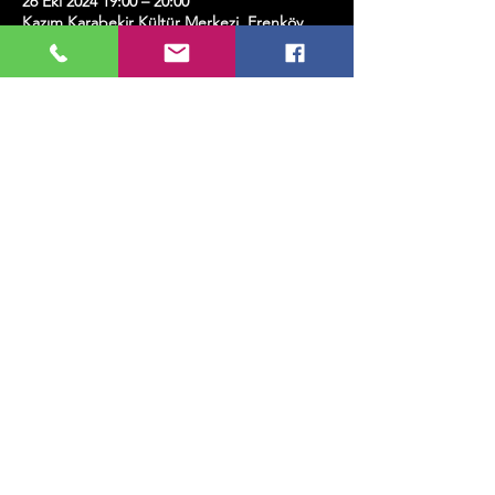
26 Eki 2024 19:00 – 20:00
Kazım Karabekir Kültür Merkezi, Erenköy,
Kazım Karabekirpaşa Sok. No:8 D:16, 34738
Kadıköy/İstanbul, Türkiye
Bu Etkinliği Paylaş
MUSIC, ART, DANCE AND MUCH MORE...
TESLİMAT VE İADE
GİZLİLİK POLİTİKASI