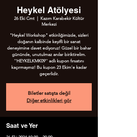
Heykel Atölyesi
26 Eki Cmt
  |  
Kazım Karabekir Kültür
Merkezi
"Heykel Workshop" etkinliğimizde, sizleri
doğanın kalbinde keyifli bir sanat
deneyimine davet ediyoruz! Güzel bir bahar
gününde, unutulmaz anılar biriktirelim.
''HEYKELKMK09'' adlı kupon fırsatını
kaçırmayınız! Bu kupon 23 Ekim'e kadar
geçerlidir.
Biletler satışta değil
Diğer etkinlikleri gör
Saat ve Yer