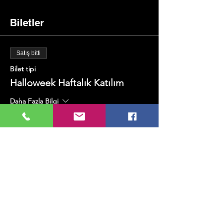
Biletler
Satış bitti
Bilet tipi
Halloweek Haftalık Katılım
Daha Fazla Bilgi
Fiyat
₺2.000,00
+₺50,00 bilet hizmet bedeli
Bu Etkinliği Paylaş