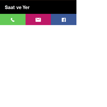
Saat ve Yer
24 May 2025 20:00 – 21:00
Kadıköy, Erenköy, Kazım Karabekirpaşa Sok.
No:8, 34738 Kadıköy/İstanbul, Türkiye
Bu Etkinliği Paylaş
MUSIC, ART, DANCE AND MUCH MORE...
TESLİMAT VE İADE
GİZLİLİK POLİTİKASI