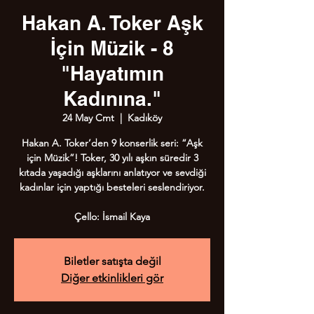
Hakan A. Toker Aşk
İçin Müzik - 8
"Hayatımın
Kadınına."
24 May Cmt
  |  
Kadıköy
Hakan A. Toker’den 9 konserlik seri: “Aşk
için Müzik”! Toker, 30 yılı aşkın süredir 3
kıtada yaşadığı aşklarını anlatıyor ve sevdiği
kadınlar için yaptığı besteleri seslendiriyor.
Çello: İsmail Kaya
Biletler satışta değil
Diğer etkinlikleri gör