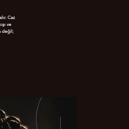
lır. Caz
ışı ve
 değil;