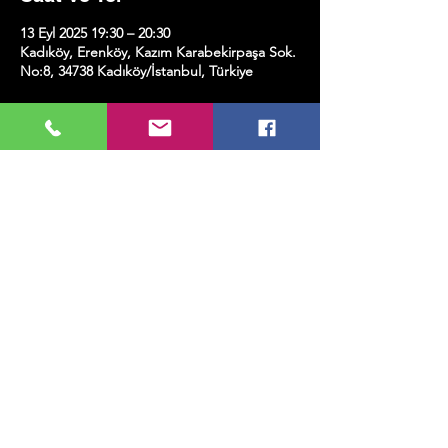
13 Eyl 2025 19:30 – 20:30
Kadıköy, Erenköy, Kazım Karabekirpaşa Sok.
No:8, 34738 Kadıköy/İstanbul, Türkiye
Etkinlik hakkında
Bu bilete bir kadeh şarap dahildir.
Bu Etkinliği Paylaş
MUSIC, ART, DANCE AND MUCH MORE...