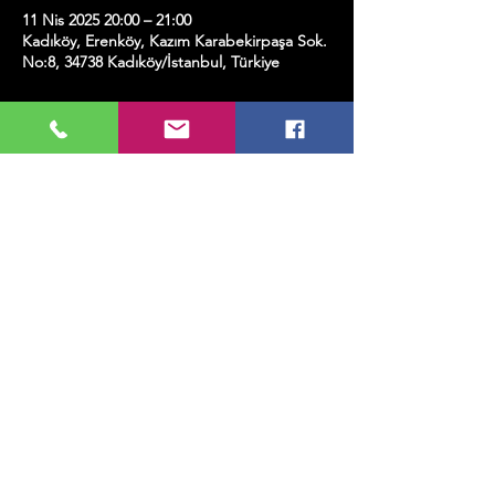
11 Nis 2025 20:00 – 21:00
Kadıköy, Erenköy, Kazım Karabekirpaşa Sok.
No:8, 34738 Kadıköy/İstanbul, Türkiye
Etkinlik hakkında
Bu bilete bir kadeh şarap dahildir.
Bu Etkinliği Paylaş
MUSIC, ART, DANCE AND MUCH MORE...
TESLİMAT VE İADE