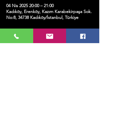
04 Nis 2025 20:00 – 21:00
Kadıköy, Erenköy, Kazım Karabekirpaşa Sok.
No:8, 34738 Kadıköy/İstanbul, Türkiye
Etkinlik hakkında
Bu bilete bir kadeh şarap dahildir.
Bu Etkinliği Paylaş
MUSIC, ART, DANCE AND MUCH MORE...
TESLİMAT VE İADE