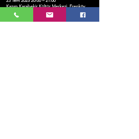
23 Tem 2025 20:00 – 21:00
Kazım Karabekir Kültür Merkezi, Erenköy,
Kazım Karabekirpaşa Sok. No:8 D:16, 34738
Kadıköy/İstanbul, Türkiye
Bu Etkinliği Paylaş
MUSIC, ART, DANCE AND MUCH MORE...
TESLİMAT VE İADE
GİZLİLİK POLİTİKASI