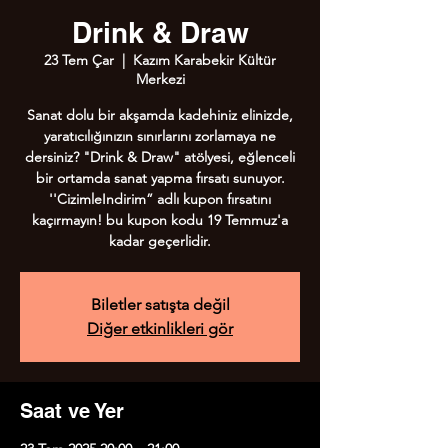
Drink & Draw
23 Tem Çar
  |  
Kazım Karabekir Kültür
Merkezi
Sanat dolu bir akşamda kadehiniz elinizde,
yaratıcılığınızın sınırlarını zorlamaya ne
dersiniz? "Drink & Draw" atölyesi, eğlenceli
bir ortamda sanat yapma fırsatı sunuyor.
''CizimleIndirim” adlı kupon fırsatını
kaçırmayın! bu kupon kodu 19 Temmuz'a
kadar geçerlidir.
Biletler satışta değil
Diğer etkinlikleri gör
Saat ve Yer