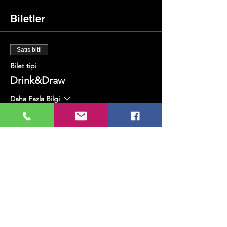
Biletler
Satış bitti
Bilet tipi
Drink&Draw
Daha Fazla Bilgi
Fiyat
₺600,00
+₺15,00 bilet hizmet bedeli
Bu Etkinliği Paylaş