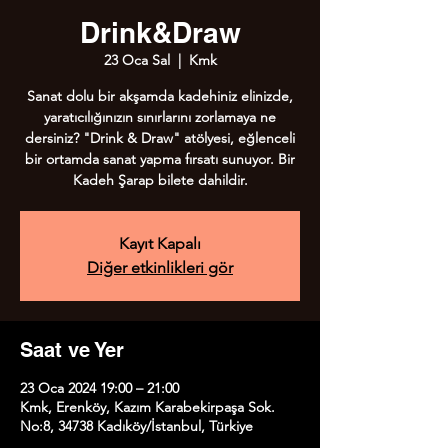
Drink&Draw
23 Oca Sal
  |  
Kmk
Sanat dolu bir akşamda kadehiniz elinizde,
yaratıcılığınızın sınırlarını zorlamaya ne
dersiniz? "Drink & Draw" atölyesi, eğlenceli
bir ortamda sanat yapma fırsatı sunuyor. Bir
Kadeh Şarap bilete dahildir.
Kayıt Kapalı
Diğer etkinlikleri gör
Saat ve Yer
23 Oca 2024 19:00 – 21:00
Kmk, Erenköy, Kazım Karabekirpaşa Sok.
No:8, 34738 Kadıköy/İstanbul, Türkiye