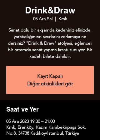
Drink&Draw
05 Ara Sal
  |  
Kmk
Sanat dolu bir akşamda kadehiniz elinizde,
yaratıcılığınızın sınırlarını zorlamaya ne
dersiniz? "Drink & Draw" atölyesi, eğlenceli
bir ortamda sanat yapma fırsatı sunuyor. Bir
kadeh bilete dahildir.
Kayıt Kapalı
Diğer etkinlikleri gör
Saat ve Yer
05 Ara 2023 19:30 – 21:00
Kmk, Erenköy, Kazım Karabekirpaşa Sok.
No:8, 34738 Kadıköy/İstanbul, Türkiye