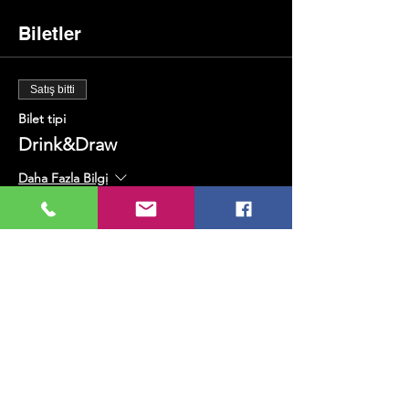
Biletler
Satış bitti
Bilet tipi
Drink&Draw
Daha Fazla Bilgi
Fiyat
₺400,00
+₺10,00 bilet hizmet bedeli
Bu Etkinliği Paylaş