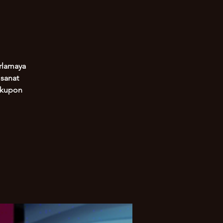
orlamaya
 sanat
ı kupon