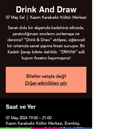
Drink And Draw
07 May Sal
  |  
Kazım Karabekir Kültür Merkezi
Sanat dolu bir akşamda kadehiniz elinizde,
yaratıcılığınızın sınırlarını zorlamaya ne
dersiniz? "Drink & Draw" atölyesi, eğlenceli
bir ortamda sanat yapma fırsatı sunuyor. Bir
Kadeh Şarap bilete dahildir. ''DRAW6” adlı
kupon fırsatını kaçırmayınız!
Biletler satışta değil
Diğer etkinlikleri gör
Saat ve Yer
07 May 2024 19:00 – 21:00
Kazım Karabekir Kültür Merkezi, Erenköy,
Kazım Karabekirpaşa Sok. No:8 D:16, 34738