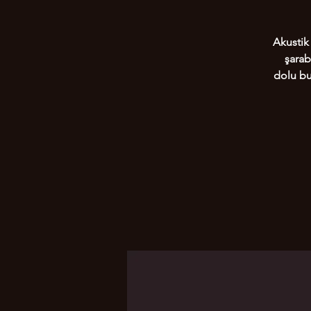
Akustik
şarab
dolu bu