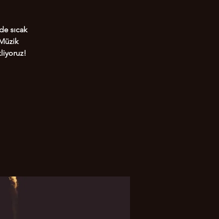
de sıcak
 Müzik
liyoruz!